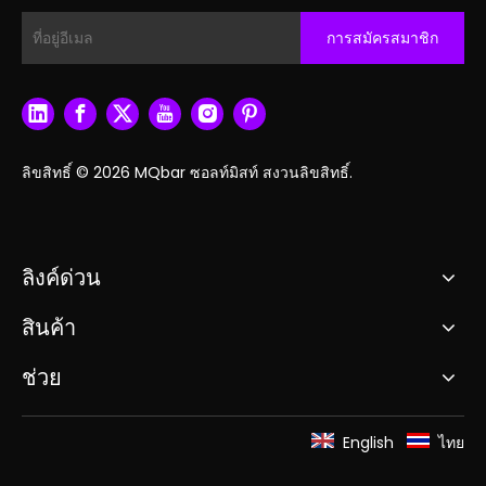
การสมัครสมาชิก
ลิขสิทธิ์ ©
2026
MQbar ซอลท์มิสท์ สงวนลิขสิทธิ์.
ลิงค์ด่วน
สินค้า
ช่วย
English
ไทย