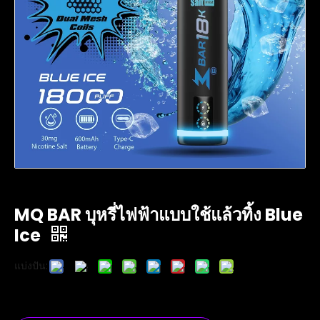
MQ BAR บุหรี่ไฟฟ้าแบบใช้แล้วทิ้ง Blue
Ice
แบ่งปัน: