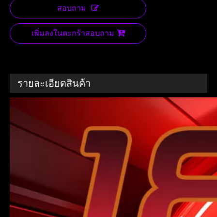
สอบถาม
เพิ่มลงในตะกร้าสอบถาม
รายละเอียดสินค้า